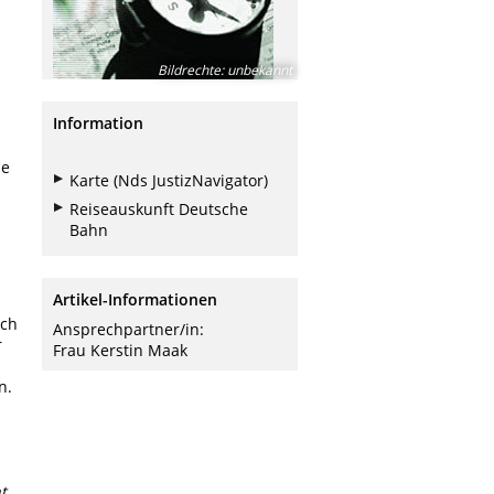
Bildrechte
:
unbekannt
Information
ße
Karte (Nds JustizNavigator)
Reiseauskunft Deutsche
Bahn
Artikel-Informationen
ach
Ansprechpartner/in:
r
Frau Kerstin Maak
n.
t