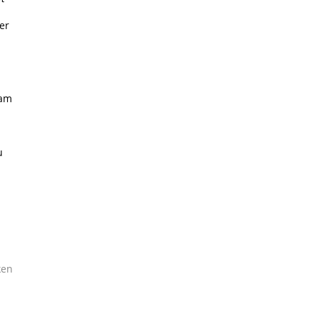
er
 am
u
ken