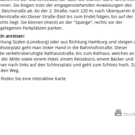
kennen. Sie biegen trotz der entgegenstehenden Anweisungen des
e Deichstraße ab.
An der 2. Straße, nach 220 m, nach Überqueren d
enstraße ein.Dieser Straße (fast bis zum Ende) folgen, bis auf der
hts liegt. Sie können (meist) an der "Spange", rechts vor der
gelegenen Parkplätzen parken.
ln anreisen:
tung Süden (Lüneburg) oder aus Richtung Hamburg und steigen
svorplatz geht man linker Hand in die Bahnhofsstraße. Dieser
ie verkehrsberuhigte Rathausstraße, bis zum Rathaus, welches an
n der Mitte sowie einem Hotel, einem Reisebüro, einem Bäcker und
t man nach links auf den Schlossplatz und geht zum Schloss hoch. Z
r den Weg.
finden Sie eine interaktive Karte.
Druc