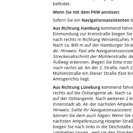
befindet.
Wenn Sie mit dem PKW anreisen:
Sofern Sie ein
Navigationsassistenten
b
Aus Richtung Hamburg
kommend fahren 
Einmündung zur Kreisstraße biegen Sie
nach rechts in Richtung Winsen(Luhe). N
Nach ca. 800 m auf der Hamburger Stra
ab.
Hinweis: Fast alle Navigationsassist
Streckenabschnitt der Mühlenstraße, der
Fußweg erkennen. Biegen Sie bitte tro
nach rechts ab.
An der 2. Straße, nach 2
Mühlenstraße ein.Dieser Straße (fast bi
Amtsgerichts liegt.
Aus Richtung Lüneburg
kommend fahren
rechts auf die Osttangente ab. Nach ca.
auf der Osttangente. Nach weiteren 2 k
Innenstadt ab. An der nächsten Ampelkre
Hinweis: Sollte Ihr Navigationsassisten
können Sie dem auch folgen.
Wenn Sie r
nächsten Ampelkreuzung Hoopter-Straße/
biegen Sie nach links in die Deichstaße 
umdrehen lassen , weil sie den Strecke