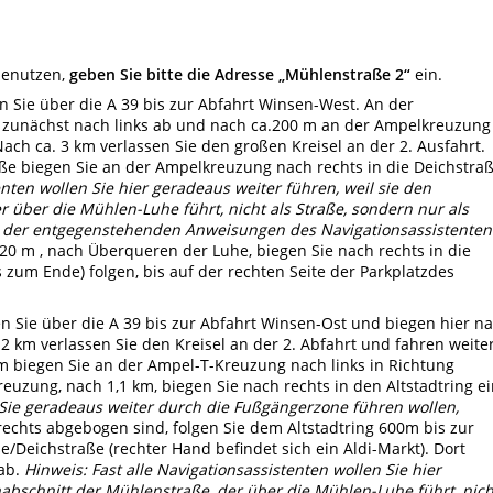
enutzen,
geben Sie bitte die Adresse „Mühlenstraße 2“
ein.
Sie über die A 39 bis zur Abfahrt Winsen-West. An der
 zunächst nach links ab und nach ca.200 m an der Ampelkreuzung
ach ca. 3 km verlassen Sie den großen Kreisel an der 2. Ausfahrt.
ße biegen Sie an der Ampelkreuzung nach rechts in die Deichstra
enten wollen Sie hier geradeaus weiter führen, weil sie den
 über die Mühlen-Luhe führt, nicht als Straße, sondern nur als
tz der entgegenstehenden Anweisungen des Navigationsassistenten
20 m , nach Überqueren der Luhe, biegen Sie nach rechts in die
s zum Ende) folgen, bis auf der rechten Seite der Parkplatzdes
 Sie über die A 39 bis zur Abfahrt Winsen-Ost und biegen hier n
 2 km verlassen Sie den Kreisel an der 2. Abfahrt und fahren weite
m biegen Sie an der Ampel-T-Kreuzung nach links in Richtung
uzung, nach 1,1 km, biegen Sie nach rechts in den Altstadtring ei
t Sie geradeaus weiter durch die Fußgängerzone führen wollen,
echts abgebogen sind, folgen Sie dem Altstadtring 600m bis zur
Deichstraße (rechter Hand befindet sich ein Aldi-Markt). Dort
ab.
Hinweis: Fast alle Navigationsassistenten wollen Sie hier
nabschnitt der Mühlenstraße, der über die Mühlen-Luhe führt, nich