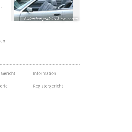
.
Bildrechte
:
grafolux & eye-server
ken
 Gericht
Information
orie
Registergericht